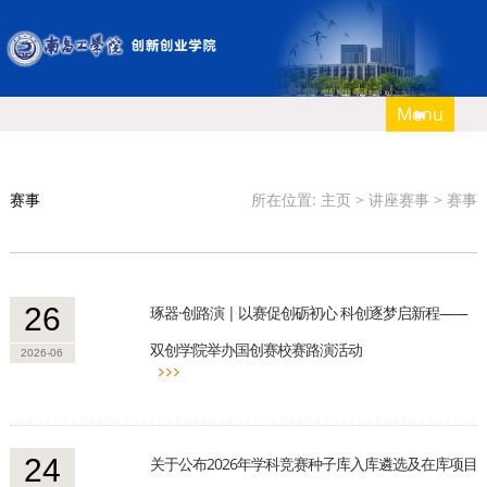
Menu
首页
部门概况
赛事
所在位置:
主页
>
讲座赛事
>
赛事
办事指南
自主创业
26
琢器·创路演 | 以赛促创砺初心 科创逐梦启新程——
孵化基地
双创学院举办国创赛校赛路演活动
2026-06
创新创业教育
讲座赛事
师德师风信箱
24
关于公布2026年学科竞赛种子库入库遴选及在库项目